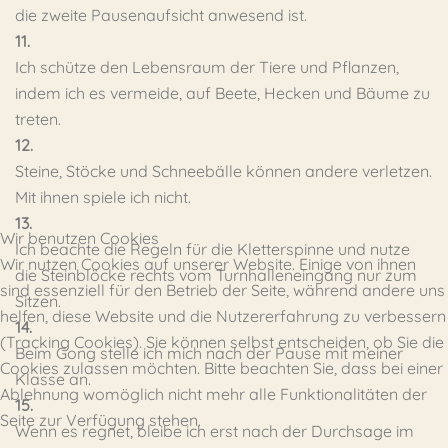
die zweite Pausenaufsicht anwesend ist.
11.
Ich schütze den Lebensraum der Tiere und Pflanzen,
indem ich es vermeide, auf Beete, Hecken und Bäume zu
treten.
12.
Steine, Stöcke und Schneebälle können andere verletzen.
Mit ihnen spiele ich nicht.
13.
Wir benutzen Cookies
Ich beachte die Regeln für die Kletterspinne und nutze
Wir nutzen Cookies auf unserer Website. Einige von ihnen
die Steinblöcke rechts vom Turnhalleneingang nur zum
sind essenziell für den Betrieb der Seite, während andere uns
Sitzen.
helfen, diese Website und die Nutzererfahrung zu verbessern
14.
(Tracking Cookies). Sie können selbst entscheiden, ob Sie die
Beim Gong stelle ich mich nach der Pause mit meiner
Cookies zulassen möchten. Bitte beachten Sie, dass bei einer
Klasse an.
Ablehnung womöglich nicht mehr alle Funktionalitäten der
15.
Seite zur Verfügung stehen.
Wenn es regnet, bleibe ich erst nach der Durchsage im