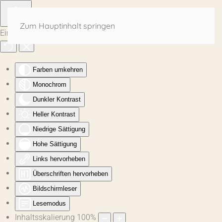
Zum Hauptinhalt springen
Eingabehilfen öffnen
Farben umkehren
Monochrom
Dunkler Kontrast
Heller Kontrast
Niedrige Sättigung
Hohe Sättigung
Links hervorheben
Überschriften hervorheben
Bildschirmleser
Lesemodus
Inhaltsskalierung
100
%