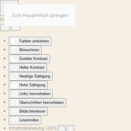
Zum Hauptinhalt springen
Eingabehilfen öffnen
Farben umkehren
Monochrom
Dunkler Kontrast
Heller Kontrast
Niedrige Sättigung
Hohe Sättigung
Links hervorheben
Überschriften hervorheben
Bildschirmleser
Lesemodus
Inhaltsskalierung
100
%