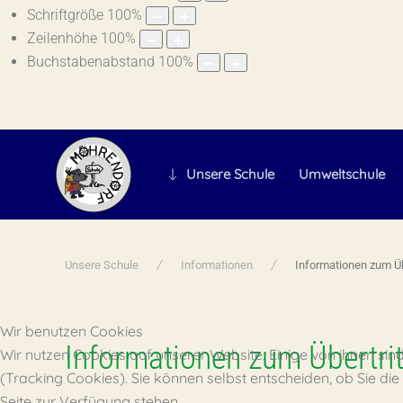
Schriftgröße
100
%
Zeilenhöhe
100
%
Buchstabenabstand
100
%
Unsere Schule
Umweltschule
Unsere Schule
Informationen
Informationen zum Üb
Wir benutzen Cookies
Informationen zum Übertrit
Wir nutzen Cookies auf unserer Website. Einige von ihnen sin
(Tracking Cookies). Sie können selbst entscheiden, ob Sie di
Seite zur Verfügung stehen.