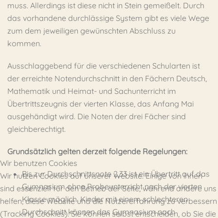
muss. Allerdings ist diese nicht in Stein gemeißelt. Durch
das vorhandene durchlässige System gibt es viele Wege
zum dem jeweiligen gewünschten Abschluss zu
kommen.
Ausschlaggebend für die verschiedenen Schularten ist
der erreichte Notendurchschnitt in den Fächern Deutsch,
Mathematik und Heimat- und Sachunterricht im
Übertrittszeugnis der vierten Klasse, das Anfang Mai
ausgehändigt wird. Die Noten der drei Fächer sind
gleichberechtigt.
Grundsätzlich gelten derzeit folgende Regelungen:
Wir benutzen Cookies
Bis zur Durchschnittsnote 2,33 ist ein Übertritt auf das
Wir nutzen Cookies auf unserer Website. Einige von ihnen
Gymnasium ohne Probeunterricht nach der vierten
sind essenziell für den Betrieb der Seite, während andere uns
Klasse möglich. Kinder mit einem schlechteren
helfen, diese Website und die Nutzererfahrung zu verbessern
Durchschnitt können das Gymnasium nach
(Tracking Cookies). Sie können selbst entscheiden, ob Sie die