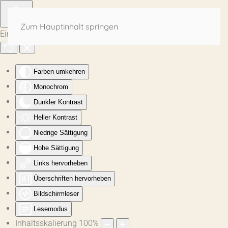
Zum Hauptinhalt springen
Eingabehilfen öffnen
Farben umkehren
Monochrom
Dunkler Kontrast
Heller Kontrast
Niedrige Sättigung
Hohe Sättigung
Links hervorheben
Überschriften hervorheben
Bildschirmleser
Lesemodus
Inhaltsskalierung
100
%