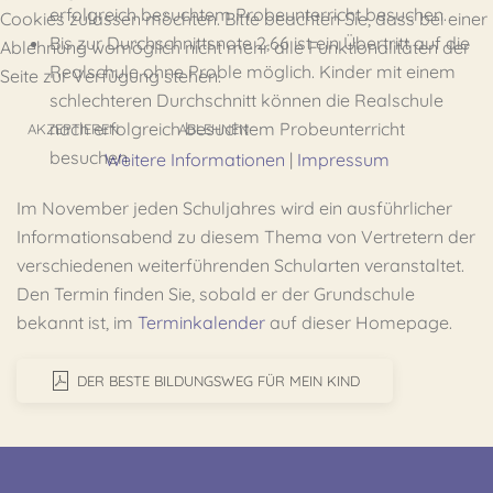
erfolgreich besuchtem Probeunterricht besuchen.
Cookies zulassen möchten. Bitte beachten Sie, dass bei einer
Bis zur Durchschnittsnote 2,66 ist ein Übertritt auf die
Ablehnung womöglich nicht mehr alle Funktionalitäten der
Realschule ohne Proble möglich. Kinder mit einem
Seite zur Verfügung stehen.
schlechteren Durchschnitt können die Realschule
nach erfolgreich besuchtem Probeunterricht
AKZEPTIEREN
ABLEHNEN
besuchen.
Weitere Informationen
|
Impressum
Im November jeden Schuljahres wird ein ausführlicher
Informationsabend zu diesem Thema von Vertretern der
verschiedenen weiterführenden Schularten veranstaltet.
Den Termin finden Sie, sobald er der Grundschule
bekannt ist, im
Terminkalender
auf dieser Homepage.
DER BESTE BILDUNGSWEG FÜR MEIN KIND